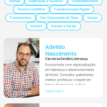
Startup
Superação e Sucesso
Sustentabilidade
Técnico Científico
Transformação Digital
Treinamentos
Uso Consciente de Telas
Varejo
Vendas
Vendas e Varejo
Adeildo
Nascimento
Carreiras
Gestão
Liderança
Economista com especialização
em liderança e desenvolvimento
de times. Consultor, palestrante,
mentor, professor e expert em
temas de pessoas, cultura…
Veja mais >