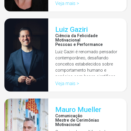
Veja mais >
Luiz Gaziri
Ciência da Felicidade
Motivacional
Pessoas e Performance
Luiz Gaziri é renomado pensador
contemporâneo, desafiando
conceitos estabelecidos sobre
comportamento humano e
negócios com bases científicas
inovadoras. Reconhecido por…
Veja mais >
Mauro Mueller
Comunicação
Mestre de Cerimônias
Motivacional