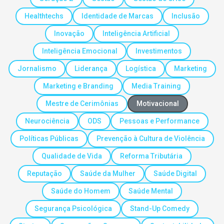
Healthtechs
Identidade de Marcas
Inclusão
Inovação
Inteligência Artificial
Inteligência Emocional
Investimentos
Jornalismo
Liderança
Logística
Marketing
Marketing e Branding
Media Training
Mestre de Cerimônias
Motivacional
Neurociência
ODS
Pessoas e Performance
Políticas Públicas
Prevenção à Cultura de Violência
Qualidade de Vida
Reforma Tributária
Reputação
Saúde da Mulher
Saúde Digital
Saúde do Homem
Saúde Mental
Segurança Psicológica
Stand-Up Comedy