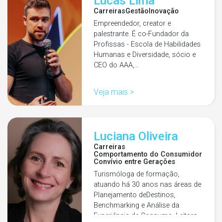
Lucas Lima
Carreiras
Gestão
Inovação
Empreendedor, creator e
palestrante. É co-Fundador da
Profissas - Escola de Habilidades
Humanas e Diversidade, sócio e
CEO do AAA,…
Veja mais >
Luciana Oliveira
Carreiras
Comportamento do Consumidor
Convívio entre Gerações
Turismóloga de formação,
atuando há 30 anos nas áreas de
Planejamento deDestinos,
Benchmarking e Análise da
Experiência de Consumo. Leitora…