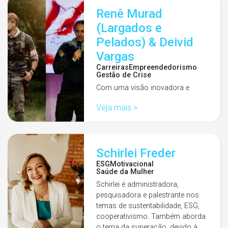
Renê Murad
(Largados e
Pelados) & Deivid
Vargas
Carreiras
Empreendedorismo
Gestão de Crise
Com uma visão inovadora e
inédita, juntos buscam ser
Veja mais >
referência em desenvolvimento
profissional e pessoal por meio
de metodologias impactantes.…
Schirlei Freder
ESG
Motivacional
Saúde da Mulher
Schirlei é administradora,
pesquisadora e palestrante nos
temas de sustentabilidade, ESG,
cooperativismo. Também aborda
o tema da superação, devido à…