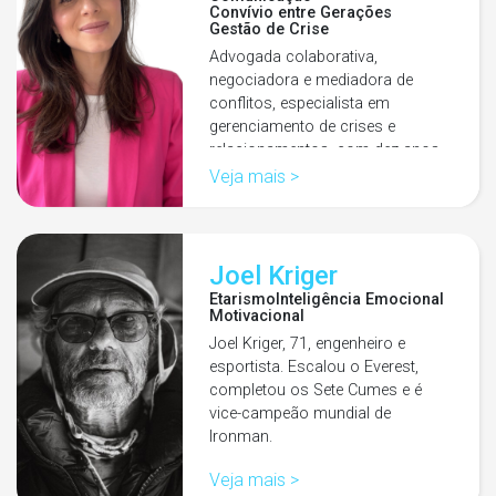
Convívio entre Gerações
Gestão de Crise
Advogada colaborativa,
negociadora e mediadora de
conflitos, especialista em
gerenciamento de crises e
relacionamentos, com dez anos
de experiência. Desenvolveu…
Veja mais >
Joel Kriger
Etarismo
Inteligência Emocional
Motivacional
Joel Kriger, 71, engenheiro e
esportista. Escalou o Everest,
completou os Sete Cumes e é
vice-campeão mundial de
Ironman.
Veja mais >