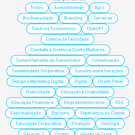
Todos
Acessibilidade
Agro
Biodiversidade
Branding
Carreiras
Cenários Econômicos
ChatGPT
Ciência da Felicidade
Combate à Violência Contra Mulheres
Comportamento do Consumidor
Comunicação
Contabilidade Corporativa
Convívio entre Gerações
Design e Marketing Digital
Digital
Direito Penal
Diversidade
Educação e Criatividade
Educação Financeira
Empreendedorismo
ESG
Espiritualidade
Etarismo
Experiência do Cliente
Felicidade Corporativa
Finanças
Geologia
Geração Z
Gestão
Gestão de Crise