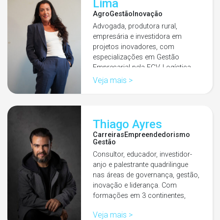
Lima
Agro
Gestão
Inovação
Advogada, produtora rural,
empresária e investidora em
projetos inovadores, com
especializações em Gestão
Empresarial pela FGV, Logística
Empresarial pela PUC/PR…
Veja mais >
Thiago Ayres
Carreiras
Empreendedorismo
Gestão
Consultor, educador, investidor-
anjo e palestrante quadrilingue
nas áreas de governança, gestão,
inovação e liderança. Com
formações em 3 continentes,
ajuda…
Veja mais >