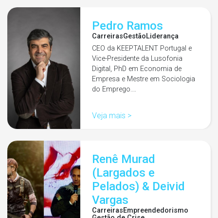
Pedro Ramos
Carreiras
Gestão
Liderança
CEO da KEEPTALENT Portugal e
Vice-Presidente da Lusofonia
Digital, PhD em Economia de
Empresa e Mestre em Sociologia
do Emprego.…
Veja mais >
Renê Murad
(Largados e
Pelados) & Deivid
Vargas
Carreiras
Empreendedorismo
Gestão de Crise