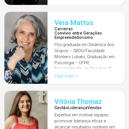
Vera Mattos
Carreiras
Convívio entre Gerações
Empreendedorismo
Pós-graduada em Dinâmica dos
Grupos – SBDG/Faculdade
Monteiro Lobato, Graduação em
Psicologia – UFPR,
Especialização em Coaching &
Mentoring –…
Veja mais >
Vitória Thomaz
Gestão
Liderança
Vendas
Expertise em motivar equipes,
promover liderança eficaz e
alcançar resultados notáveis em