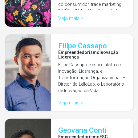
do consumidor, trade marketing
INDÚSTRIA E VAREJO. Fundadora
e CEO…
Veja mais >
Filipe Cassapo
Empreendedorismo
Inovação
Liderança
Filipe Cassapo é especialista em
Inovação, Liderança, e
Transformação Organizacional. É
Diretor do LelloLab, o Laboratório
de Inovação da Vida…
Veja mais >
Geovana Conti
Empreendedorismo
ESG