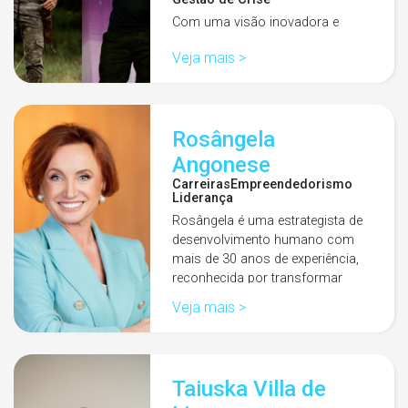
Com uma visão inovadora e
inédita, juntos buscam ser
Veja mais >
referência em desenvolvimento
profissional e pessoal por meio
de metodologias impactantes.…
Rosângela
Angonese
Carreiras
Empreendedorismo
Liderança
Rosângela é uma estrategista de
desenvolvimento humano com
mais de 30 anos de experiência,
reconhecida por transformar
resultados em novos…
Veja mais >
Taiuska Villa de