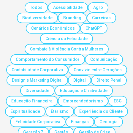
Todos
Acessibilidade
Agro
Biodiversidade
Branding
Carreiras
Cenários Econômicos
ChatGPT
Ciência da Felicidade
Combate à Violência Contra Mulheres
Comportamento do Consumidor
Comunicação
Contabilidade Corporativa
Convívio entre Gerações
Design e Marketing Digital
Digital
Direito Penal
Diversidade
Educação e Criatividade
Educação Financeira
Empreendedorismo
ESG
Espiritualidade
Etarismo
Experiência do Cliente
Felicidade Corporativa
Finanças
Geologia
Geração Z
Gestão
Gestão de Crise