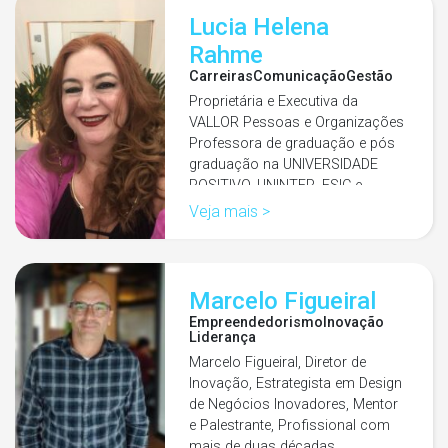
Lucia Helena
Rahme
Carreiras
Comunicação
Gestão
Proprietária e Executiva da
VALLOR Pessoas e Organizações
Professora de graduação e pós
graduação na UNIVERSIDADE
POSITIVO, UNINTER, ESIC e…
Veja mais >
Marcelo Figueiral
Empreendedorismo
Inovação
Liderança
Marcelo Figueiral, Diretor de
Inovação, Estrategista em Design
de Negócios Inovadores, Mentor
e Palestrante, Profissional com
mais de duas décadas…