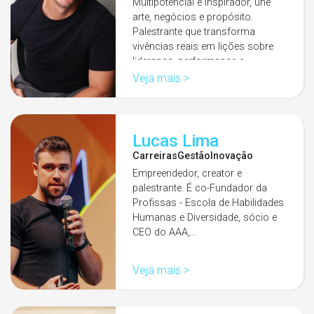
Multipotencial e inspirador, une
arte, negócios e propósito.
Palestrante que transforma
vivências reais em lições sobre
liderança, performance e
encantamento.
Veja mais >
Lucas Lima
Carreiras
Gestão
Inovação
Empreendedor, creator e
palestrante. É co-Fundador da
Profissas - Escola de Habilidades
Humanas e Diversidade, sócio e
CEO do AAA,…
Veja mais >