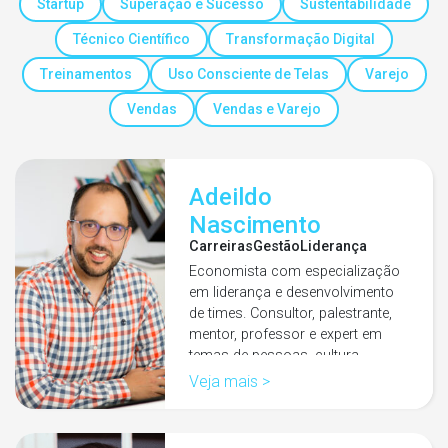
Startup
Superação e Sucesso
Sustentabilidade
Técnico Científico
Transformação Digital
Treinamentos
Uso Consciente de Telas
Varejo
Vendas
Vendas e Varejo
Adeildo
Nascimento
Carreiras
Gestão
Liderança
Economista com especialização
em liderança e desenvolvimento
de times. Consultor, palestrante,
mentor, professor e expert em
temas de pessoas, cultura…
Veja mais >