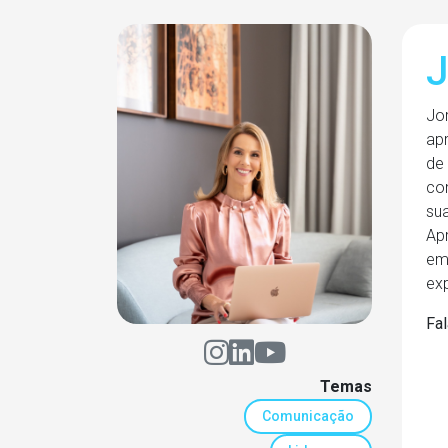
J
Jo
ap
de 
co
sua
Ap
em
ex
Fal
Temas
Comunicação