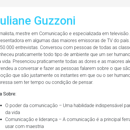
uliane Guzzoni
rnalista, mestre em Comunicação e especializada em televisão.
resentadora em algumas das maiores emissoras de TV do país. A
50.000 entrevistas. Conversou com pessoas de todas as classes 
nheceu praticamente todo tipo de ambiente que um ser human
 vida. Presenciou praticamente todas as dores e as maiores al
rendeu a conversar e fazer as pessoas falarem sobre o que s
oção que são justamente os instantes em que ou o ser humano
pressa sem ter tempo ou condição de pensar.
a Sobre:
O poder da comunicação – Uma habilidade indispensável pa
da vida
Comunicação e liderança – A comunicação é a principal ferr
usar com maestria