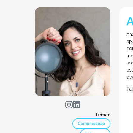
A
An
apr
co
met
so
es
atr
Fal
Temas
Comunicação