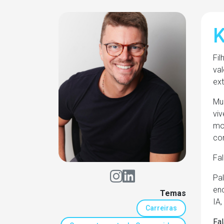
K
Fil
va
ext
Mul
viv
mo
co
Fal
Pal
en
Temas
IA,
Carreiras
Fal