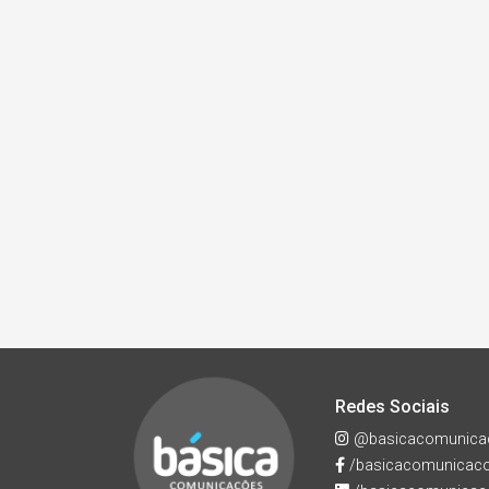
Redes Sociais
@basicacomunica
/basicacomunicac