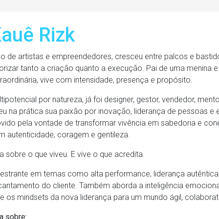
auê Rizk
ho de artistas e empreendedores, cresceu entre palcos e basti
lorizar tanto a criação quanto a execução. Pai de uma menina 
raordinária, vive com intensidade, presença e propósito.
tipotencial por natureza, já foi designer, gestor, vendedor, men
eu na prática sua paixão por inovação, liderança de pessoas e
vido pela vontade de transformar vivência em sabedoria e cone
m autenticidade, coragem e gentileza.
a sobre o que viveu. E vive o que acredita.
estrante em temas como alta performance, liderança autêntica, 
cantamento do cliente. Também aborda a inteligência emocion
 e os mindsets da nova liderança para um mundo ágil, colaborati
a sobre: