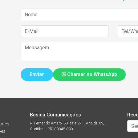
Chamar no WhatsApp
Básica Comunicações
Rece
R. Fernando Amaro, 60, sala 27 – Alto da XV,
coes
Curitiba – PR, 80045-080
oes