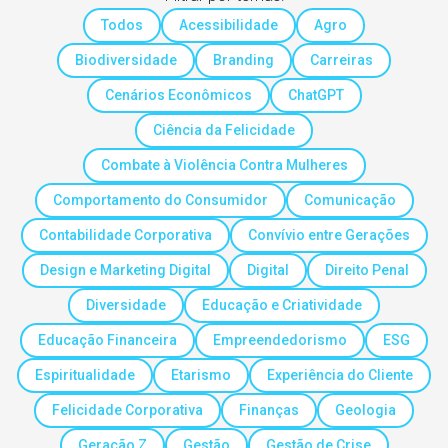
Todos
Acessibilidade
Agro
Biodiversidade
Branding
Carreiras
Cenários Econômicos
ChatGPT
Ciência da Felicidade
Combate à Violência Contra Mulheres
Comportamento do Consumidor
Comunicação
Contabilidade Corporativa
Convívio entre Gerações
Design e Marketing Digital
Digital
Direito Penal
Diversidade
Educação e Criatividade
Educação Financeira
Empreendedorismo
ESG
Espiritualidade
Etarismo
Experiência do Cliente
Felicidade Corporativa
Finanças
Geologia
Geração Z
Gestão
Gestão de Crise