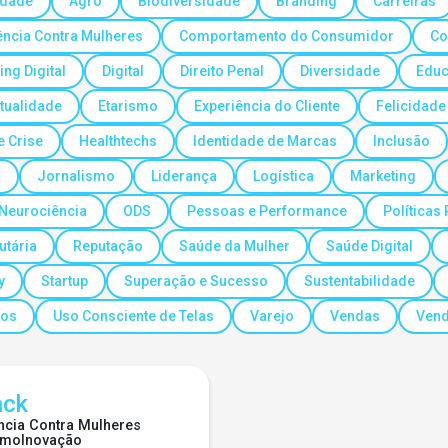
idade
Agro
Biodiversidade
Branding
Carreiras
ência Contra Mulheres
Comportamento do Consumidor
Co
ing Digital
Digital
Direito Penal
Diversidade
Educ
itualidade
Etarismo
Experiência do Cliente
Felicidade
e Crise
Healthtechs
Identidade de Marcas
Inclusão
s
Jornalismo
Liderança
Logística
Marketing
Neurociência
ODS
Pessoas e Performance
Políticas
utária
Reputação
Saúde da Mulher
Saúde Digital
y
Startup
Superação e Sucesso
Sustentabilidade
tos
Uso Consciente de Telas
Varejo
Vendas
Vend
ack
ncia Contra Mulheres
smo
Inovação