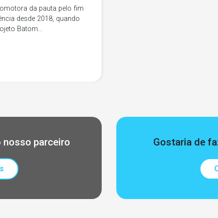
romotora da pauta pelo fim
lência desde 2018, quando
projeto Batom…
 nosso parceiro
Gostaria de fa
s
Q