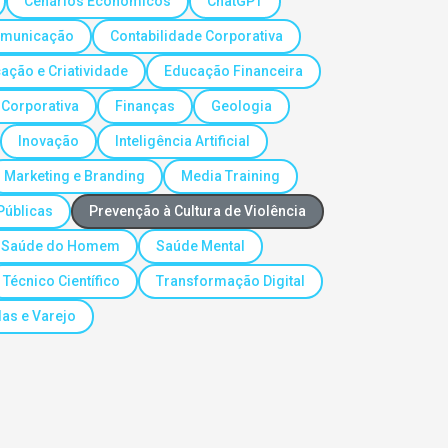
Cenários Econômicos
ChatGPT
municação
Contabilidade Corporativa
ação e Criatividade
Educação Financeira
 Corporativa
Finanças
Geologia
Inovação
Inteligência Artificial
Marketing e Branding
Media Training
 Públicas
Prevenção à Cultura de Violência
Saúde do Homem
Saúde Mental
Técnico Científico
Transformação Digital
as e Varejo