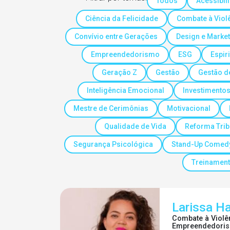
Todos
Acessibil
Ciência da Felicidade
Combate à Viol
Convívio entre Gerações
Design e Market
Empreendedorismo
ESG
Espir
Geração Z
Gestão
Gestão d
Inteligência Emocional
Investimento
Mestre de Cerimônias
Motivacional
Qualidade de Vida
Reforma Trib
Segurança Psicológica
Stand-Up Comed
Treinamen
Larissa H
Combate à Violê
Empreendedori