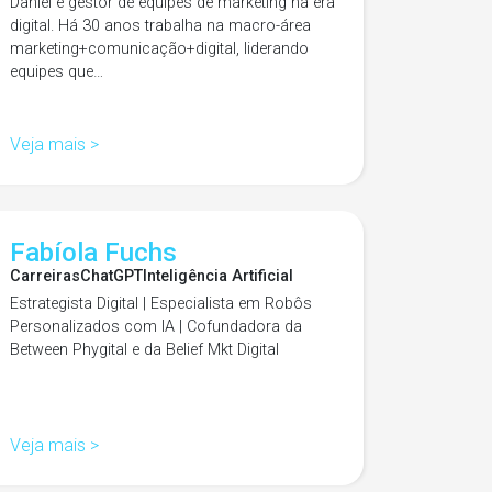
Daniel é gestor de equipes de marketing na era
digital. Há 30 anos trabalha na macro-área
marketing+comunicação+digital, liderando
equipes que…
Veja mais >
Fabíola Fuchs
Carreiras
ChatGPT
Inteligência Artificial
Estrategista Digital | Especialista em Robôs
Personalizados com IA | Cofundadora da
Between Phygital e da Belief Mkt Digital
Veja mais >