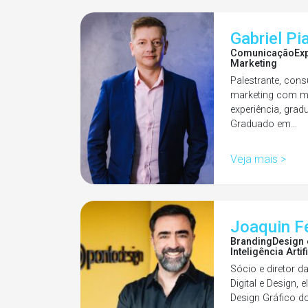
Gabriel Pi
Comunicação
Ex
Marketing
Palestrante, cons
marketing com m
experiência, gra
Graduado em…
Veja mais >
Joaquin F
Branding
Design 
Inteligência Artif
Sócio e diretor d
Digital e Design, 
Design Gráfico d