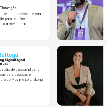
PT
Inovação
inquieta por essência. A sua
ão para tendências
 à frente do seu…
Bettega
ng Digital
Digital
arcas
paixão de descomplicar o
rcas para pessoas e
dora do Movimento LifeLong