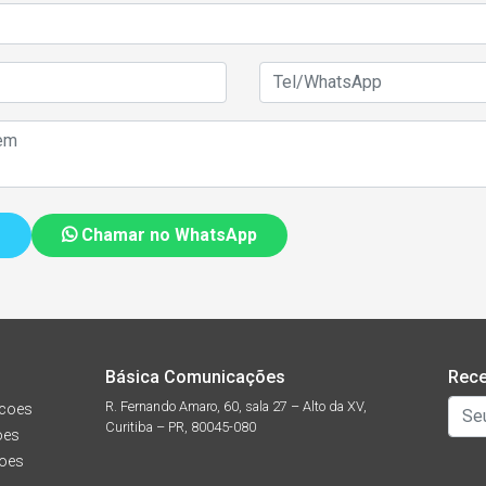
Chamar no WhatsApp
Básica Comunicações
Rece
R. Fernando Amaro, 60, sala 27 – Alto da XV,
coes
Curitiba – PR, 80045-080
oes
oes