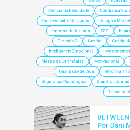
Todos
Acessibil
Ciência da Felicidade
Combate à Viol
Convívio entre Gerações
Design e Market
Empreendedorismo
ESG
Espir
Geração Z
Gestão
Gestão d
Inteligência Emocional
Investimento
Mestre de Cerimônias
Motivacional
Qualidade de Vida
Reforma Trib
Segurança Psicológica
Stand-Up Comed
Treinamen
BETWEEN
Por Dani M