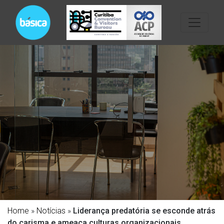
Home
»
Notícias
»
Liderança predatória se esconde atrás
do carisma e ameaça culturas organizacionais