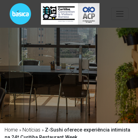
Home
»
Notícias
»
Z-Sushi oferece experiência intimista
na 24ª Curitiba Restaurant Week