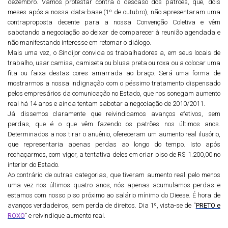
dezembro. Vamos protestar contra o descaso dos patrões, que, dois
meses após a nossa data-base (1º de outubro), não apresentaram uma
contraproposta decente para a nossa Convenção Coletiva e vêm
sabotando a negociação ao deixar de comparecer à reunião agendada e
não manifestando interesse em retomar o diálogo.
Mais uma vez, o Sindijor convida os trabalhadores a, em s
eus locais de
trabalho, usar camisa, camiseta ou blusa preta ou roxa ou a colocar uma
fita ou faixa destas cores amarrada ao braço. Será uma forma de
mostrarmos a nossa indignação com o péssimo tratamento dispensado
pelos empresários da comunicação no Estado, que nos sonegam aumento
real há 14 anos e ainda tentam sabotar a negociação de 2010/2011.
Já dissemos claramente que reivindicamos avanços efetivos, sem
perdas, que é o que vêm fazendo os patrões nos últimos anos.
Determinados a nos tirar o anuênio, ofereceram um aumento real ilusório,
que representaria apenas perdas ao longo do tempo. Isto após
rechaçarmos, com vigor, a tentativa deles em criar piso de R$ 1.200,00 no
interior do Estado.
Ao contrário de outras categorias, que tiveram aumento real pelo menos
uma vez nos últimos quatro anos, nós apenas acumulamos perdas e
estamos com nosso piso próximo ao salário mínimo do Dieese. É hora de
avanços verdadeiros, sem perda de direitos. Dia 1º, vista-se de
“
PRETO
e
ROXO
” e reivindique aumento real.