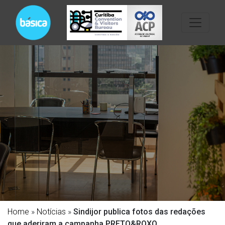
Home
»
Notícias
»
Sindijor publica fotos das redações
que aderiram a campanha PRETO&ROXO