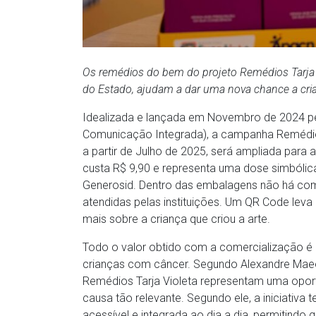
Os remédios do bem do projeto Remédios Tarja V
do Estado, ajudam a dar uma nova chance a cri
Idealizada e lançada em Novembro de 2024 pe
Comunicação Integrada), a campanha Remédios T
a partir de Julho de 2025, será ampliada para
custa R$ 9,90 e representa uma dose simbólica
Generosid. Dentro das embalagens não há comp
atendidas pelas instituições. Um QR Code lev
mais sobre a criança que criou a arte.
Todo o valor obtido com a comercialização é 
crianças com câncer. Segundo Alexandre Maeok
Remédios Tarja Violeta representam uma opor
causa tão relevante. Segundo ele, a iniciativ
acessível e integrada ao dia a dia, permitindo