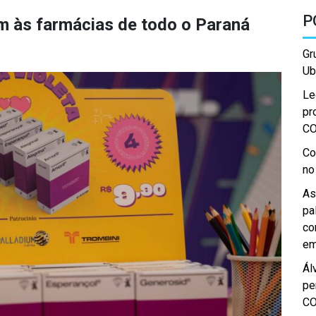
P
m às farmácias de todo o Paraná
Gr
Ub
Le
pr
C
Co
no
As
pa
co
em
Ál
pe
C