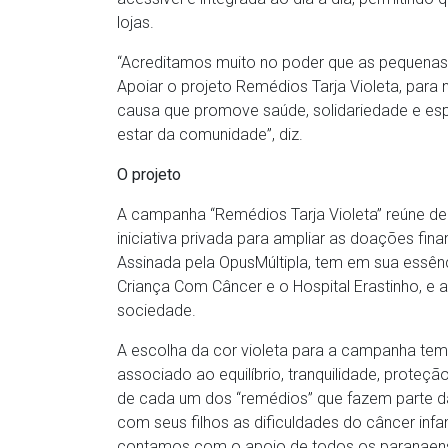
lojas.
“Acreditamos muito no poder que as pequenas 
Apoiar o projeto Remédios Tarja Violeta, para
causa que promove saúde, solidariedade e e
estar da comunidade”, diz.
O projeto
A campanha “Remédios Tarja Violeta” reúne de
iniciativa privada para ampliar as doações fina
Assinada pela OpusMúltipla, tem em sua essê
Criança Com Câncer e o Hospital Erastinho, e
sociedade.
A escolha da cor violeta para a campanha tem 
associado ao equilíbrio, tranquilidade, prote
de cada um dos “remédios” que fazem parte da
com seus filhos as dificuldades do câncer infa
contamos com o apoio de todos os paranaens