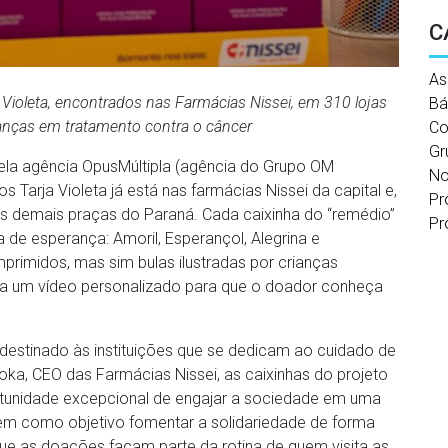
C
As
ioleta, encontrados nas Farmácias Nissei, em 310 lojas
Bá
anças em tratamento contra o câncer
Co
Gr
la agência OpusMúltipla (agência do Grupo OM
No
arja Violeta já está nas farmácias Nissei da capital e,
Pr
 as demais praças do Paraná. Cada caixinha do “remédio”
Pr
 de esperança: Amoril, Esperançol, Alegrina e
rimidos, mas sim bulas ilustradas por crianças
a a um vídeo personalizado para que o doador conheça
destinado às instituições que se dedicam ao cuidado de
a, CEO das Farmácias Nissei, as caixinhas do projeto
tunidade excepcional de engajar a sociedade em uma
a tem como objetivo fomentar a solidariedade de forma
 que as doações façam parte da rotina de quem visita as