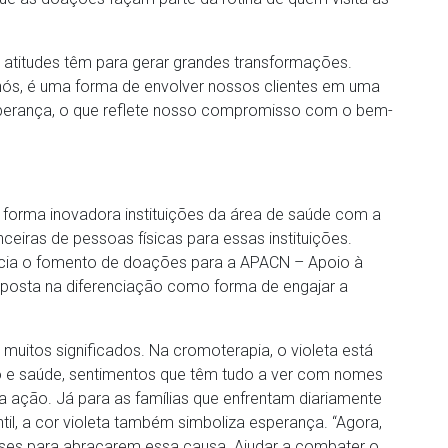
atitudes têm para gerar grandes transformações.
 nós, é uma forma de envolver nossos clientes em uma
sperança, o que reflete nosso compromisso com o bem-
 forma inovadora instituições da área de saúde com a
nceiras de pessoas físicas para essas instituições.
ncia o fomento de doações para a APACN – Apoio à
 aposta na diferenciação como forma de engajar a
muitos significados. Na cromoterapia, o violeta está
ção e saúde, sentimentos que têm tudo a ver com nomes
 ação. Já para as famílias que enfrentam diariamente
ntil, a cor violeta também simboliza esperança. “Agora,
es para abraçarem essa causa. Ajudar a combater o