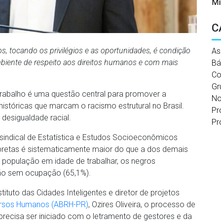
Mi
C
, tocando os privilégios e as oportunidades, é condição
As
biente de respeito aos direitos humanos e com mais
Bá
Co
Gr
rabalho é uma questão central para promover a
No
istóricas que marcam o racismo estrutural no Brasil.
Pr
 desigualdade racial.
Pr
indical de Estatística e Estudos Socioeconômicos
pretas é sistematicamente maior do que a dos demais
 população em idade de trabalhar, os negros
ão sem ocupação (65,1%).
tuto das Cidades Inteligentes e diretor de projetos
cursos Humanos (ABRH-PR)
, Ozires Oliveira, o processo de
recisa ser iniciado com o letramento de gestores e da