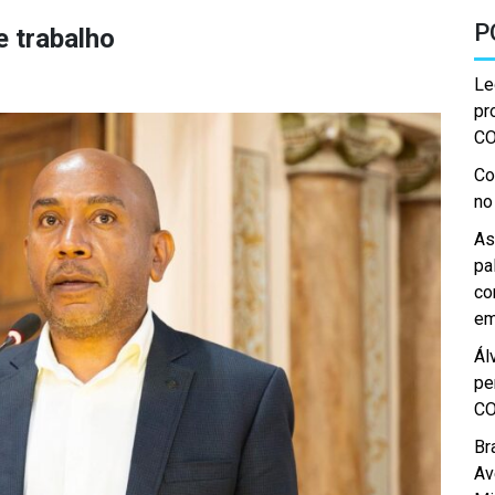
P
 trabalho
Le
pr
C
Co
no
As
pa
co
em
Ál
pe
C
Br
Av