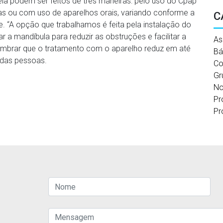
ia podem ser feitos de três maneiras: pelo uso do Cpap
ias ou com uso de aparelhos orais, variando conforme a
C
. “A opção que trabalhamos é feita pela instalação do
r a mandíbula para reduzir as obstruções e facilitar a
As
embrar que o tratamento com o aparelho reduz em até
Bá
 das pessoas.
Co
Gr
No
Pr
Pr