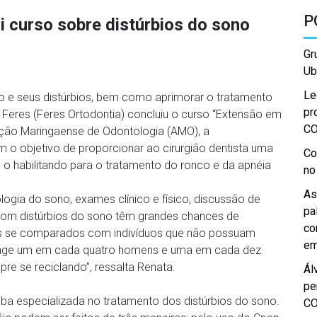
P
i curso sobre distúrbios do sono
Gr
Ub
Le
o e seus distúrbios, bem como aprimorar o tratamento
pr
a Feres (Feres Ortodontia) concluiu o curso “Extensão em
C
ação Maringaense de Odontologia (AMO), a
 o objetivo de proporcionar ao cirurgião dentista uma
Co
 o habilitando para o tratamento do ronco e da apnéia
no
As
logia do sono, exames clínico e físico, discussão de
pa
com distúrbios do sono têm grandes chances de
co
es se comparados com indivíduos que não possuam
em
tinge um em cada quatro homens e uma em cada dez
re se reciclando”, ressalta Renata.
Ál
pe
iba especializada no tratamento dos distúrbios do sono.
C