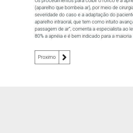
Os procedimentos para coibir o ronco e a apné
(aparelho que bombeia ar), por meio de cirurg
severidade do caso e a adaptação do paciente
aparelho intraoral, que tem como intuito avança
passagem de ar”, comenta a especialista ao l
80% a apnéia e é bem indicado para a maioria
Proximo