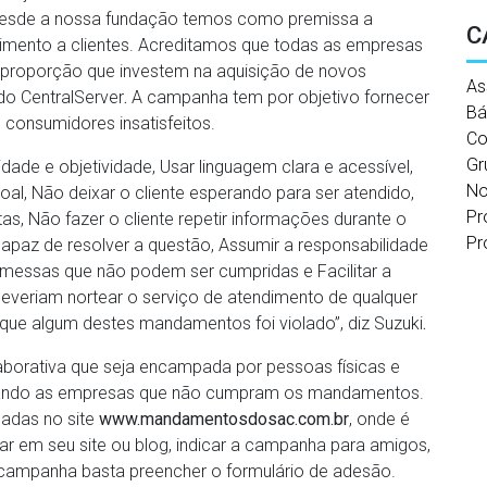
“Desde a nossa fundação temos como premissa a
C
dimento a clientes. Acreditamos que todas as empresas
proporção que investem na aquisição de novos
As
 do CentralServer
.
A campanha tem por objetivo fornecer
Bá
consumidores insatisfeitos.
Co
Gr
de e objetividade, Usar linguagem clara e acessível,
No
al, Não deixar o cliente esperando para ser atendido,
Pr
, Não fazer o cliente repetir informações durante o
Pr
apaz de resolver a questão, Assumir a responsabilidade
romessas que não podem ser cumpridas e Facilitar a
deveriam nortear o serviço de atendimento de qualquer
orque algum destes mandamentos foi violado”, diz Suzuki
.
aborativa que seja encampada por pessoas físicas e
cobrando as empresas que não cumpram os mandamentos.
cadas no site
www.mandamentosdosac.com.br
, onde é
ar em seu site ou blog, indicar a campanha para amigos,
 a campanha basta preencher o formulário de adesão.