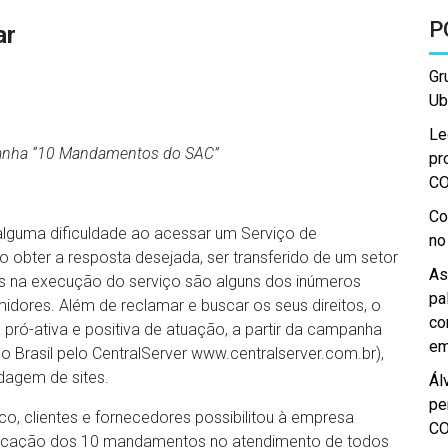
P
ar
Gr
Ub
Le
anha “10 Mandamentos do SAC”
pr
C
Co
 alguma dificuldade ao acessar um Serviço de
no
 obter a resposta desejada, ser transferido de um setor
As
os na execução do serviço são alguns dos inúmeros
pa
dores. Além de reclamar e buscar os seus direitos, o
co
ó-ativa e positiva de atuação, a partir da campanha
em
 Brasil pelo CentralServer www.centralserver.com.br),
dagem de sites.
Ál
pe
ico, clientes e fornecedores possibilitou à empresa
C
plicação dos 10 mandamentos no atendimento de todos