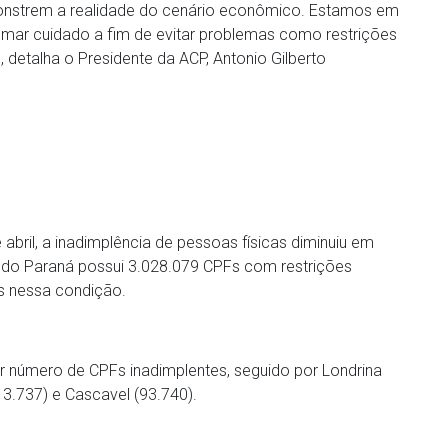
nstrem a realidade do cenário econômico. Estamos em
ar cuidado a fim de evitar problemas como restrições
”, detalha o Presidente da ACP, Antonio Gilberto
bril, a inadimplência de pessoas físicas diminuiu em
o do Paraná possui 3.028.079 CPFs com restrições
Fs nessa condição.
ior número de CPFs inadimplentes, seguido por Londrina
13.737) e Cascavel (93.740).