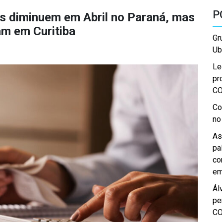
P
s diminuem em Abril no Paraná, mas
m em Curitiba
Gr
Ub
Le
pr
C
Co
no
As
pa
co
em
Ál
pe
C