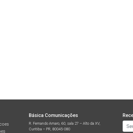
Básica Comunicações
Rece
R. Fernando Amaro, 60, sala 27 – Alto da XV,
coes
Curitiba – PR, 80045-080
oes