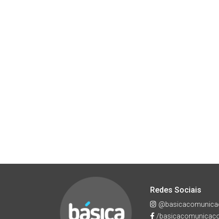
Redes Sociais
@basicacomunica
/basicacomunicac