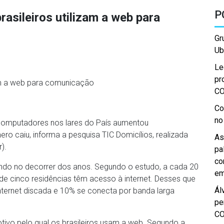
P
rasileiros utilizam a web para
Gr
Ub
Le
pr
zam a web para comunicação
C
Co
no
computadores nos lares do País aumentou
o caiu, informa a pesquisa TIC Domicílios, realizada
As
).
pa
co
ndo no decorrer dos anos. Segundo o estudo, a cada 20
em
 cinco residências têm acesso à internet. Desses que
Ál
internet discada e 10% se conecta por banda larga
pe
C
ivo pelo qual os brasileiros usam a web. Segundo a