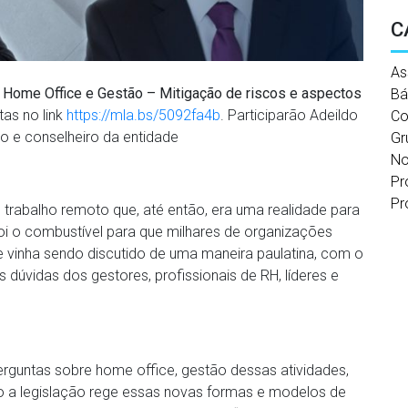
C
As
e
Home Office e Gestão – Mitigação de riscos e aspectos
Bá
tas no link
https://mla.bs/5092fa4b
. Participarão Adeildo
Co
o e conselheiro da entidade
Gr
No
Pr
Pr
 trabalho remoto que, até então, era uma realidade para
i o combustível para que milhares de organizações
 vinha sendo discutido de uma maneira paulatina, com o
 dúvidas dos gestores, profissionais de RH, líderes e
erguntas sobre home office, gestão dessas atividades,
o a legislação rege essas novas formas e modelos de