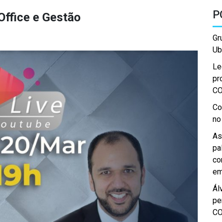
P
Office e Gestão
Gr
Ub
Le
pr
C
Co
no
As
pa
co
em
Ál
pe
C