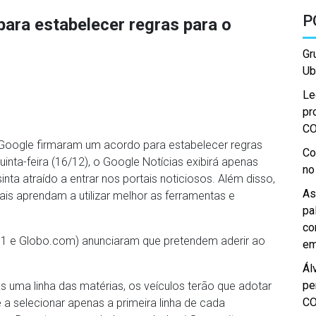
P
ara estabelecer regras para o
Gr
Ub
Le
pr
C
 Google firmaram um acordo para estabelecer regras
Co
uinta-feira (16/12), o Google Notícias exibirá apenas
no
sinta atraído a entrar nos portais noticiosos. Além disso,
As
ais aprendam a utilizar melhor as ferramentas e
pa
co
 (G1 e Globo.com) anunciaram que pretendem aderir ao
em
Ál
pe
 uma linha das matérias, os veículos terão que adotar
C
 a selecionar apenas a primeira linha de cada