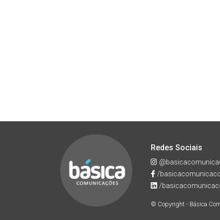
Redes Sociais
@basicacomunica
/basicacomunicac
/basicacomunicac
© Copyright - Básica Co