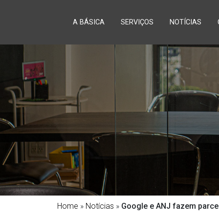
A BÁSICA
SERVIÇOS
NOTÍCIAS
Home
»
Notícias
»
Google e ANJ fazem parcer