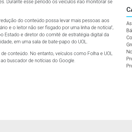
s. Durante esse período os veículos irão monitorar se
C
a redução do conteúdo possa levar mais pessoas aos
As
rio e o leitor não ser fisgado por uma linha de notícia”,
Bá
po Estado e diretor do comitê de estratégia digital da
Co
idade, em uma sala de bate-papo do UOL.
Gr
No
as de conteúdo. No entanto, veículos como Folha e UOL
Pr
ao buscador de notícias do Google.
Pr