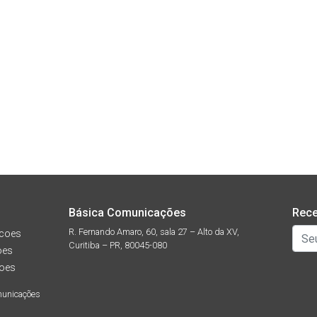
Básica Comunicações
Rece
R. Fernando Amaro, 60, sala 27 – Alto da XV,
coes
Curitiba – PR, 80045-080
oes
oes
municações