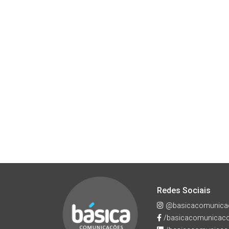
Redes Sociais
@basicacomunica
/basicacomunicac