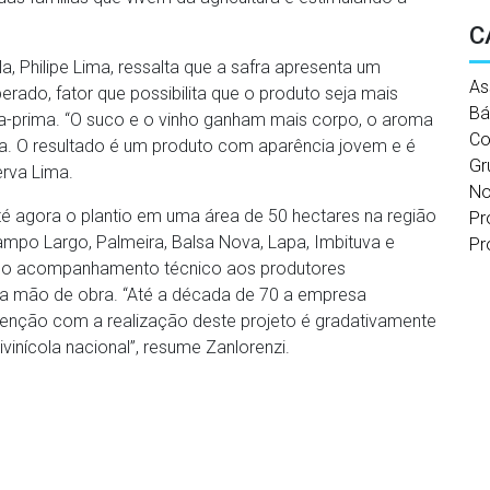
C
a, Philipe Lima, ressalta que a safra apresenta um
As
rado, fator que possibilita que o produto seja mais
Bá
a-prima. “O suco e o vinho ganham mais corpo, o aroma
Co
da. O resultado é um produto com aparência jovem e é
Gr
rva Lima.
No
até agora o plantio em uma área de 50 hectares na região
Pr
Campo Largo, Palmeira, Balsa Nova, Lapa, Imbituva e
Pr
 e o acompanhamento técnico aos produtores
a mão de obra. “Até a década de 70 a empresa
ntenção com a realização deste projeto é gradativamente
vinícola nacional”, resume Zanlorenzi.