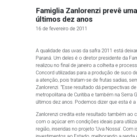
Famiglia Zanlorenzi prevê um
últimos dez anos
16 de fevereiro de 2011
A qualidade das uvas da safra 2011 está deixan
Paraná. Um deles é o diretor presidente da Fam
realizou no final de janeiro a colheita e proc
Concord utilizadas para a produção de suco d
a atenção, pois tratam-se de frutas sadias, 
Zanlorenzi. “Esse resultado dá perspectivas d
metropolitana de Curitiba e também na Serra G
últimos dez anos. Podemos dizer que esta é a 
Zanlorenzi credita este resultado também ao c
com o açúcar em condições ideais para utiliz
região, inseridas no projeto ‘Uva Nossa’. Com
investimentos ao Estado, melhorando a renda d