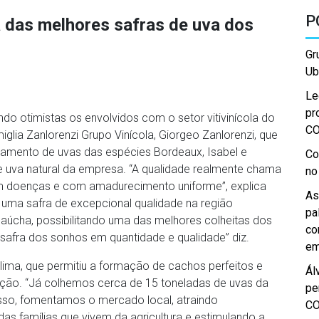
P
a das melhores safras de uva dos
Gr
Ub
Le
pr
do otimistas os envolvidos com o setor vitivinícola do
C
iglia Zanlorenzi Grupo Vinícola, Giorgeo Zanlorenzi, que
essamento de uvas das espécies Bordeaux, Isabel e
Co
e uva natural da empresa. “A qualidade realmente chama
no
sem doenças e com amadurecimento uniforme”, explica
As
e uma safra de excepcional qualidade na região
pa
aúcha, possibilitando uma das melhores colheitas dos
co
safra dos sonhos em quantidade e qualidade” diz.
em
lima, que permitiu a formação de cachos perfeitos e
Ál
ação. “Já colhemos cerca de 15 toneladas de uvas da
pe
 isso, fomentamos o mercado local, atraindo
C
as famílias que vivem da agricultura e estimulando a