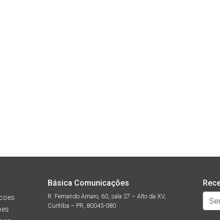
Básica Comunicações
Rece
R. Fernando Amaro, 60, sala 27 – Alto da XV,
coes
Curitiba – PR, 80045-080
oes