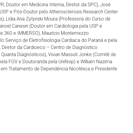
R, Doutor em Medicina Interna, Diretor da SPC), José
 USP e Pós-Doutor pelo Atherosclerosis Research Center
s), Lídia Ana Zytynski Moura (Professora do Curso de
noel Canesin (Doutor em Cardiologia pela USP e
te 360 e IMMERSO), Maurício Montemezzo
elo Serviço de Eletrofisiologia Cardiaca do Paraná e pela
 Diretor da Cardioeco – Centro de Diagnóstico
a Quanta Diagnósticos), Vivian Massuti Jonke (Comitê de
ela FGV e Doutoranda pela Unifesp) e William Nazima
a, em Tratamento de Dependência Nicotínica e Presidente