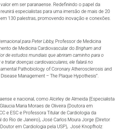
, valor em ser paranaense. Redefinindo o papel da
to reunirá especialistas para uma imersão de mais de 20
os em 130 palestras, promovendo inovação e conexões.
ternacional para Peter Libby,
Professor de Medicina
ento de Medicina Cardiovascular do
Brigham and
r de estudos mundiais que abriram caminho para o
e tratar doenças cardiovasculares, ele falará no
amental Pathobiology of Coronary Atherosclerosis and
art Disease Management – The Plaque Hypothesis”.
nse e nacional, como Alcirley de Almeida (Especialista
), Glaucia Maria Moraes de Oliveira (Doutora em
ACC e ESC e Professora Titular de Cardiologia da
 do Rio de Janeiro), José Carlos Moura Jorge (Diretor
 e Doutor em Cardiologia pela USP), José Knopfholz