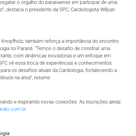
esgatar o orgulho do paranaense em participar de uma
do”, destaca o presidente da SPC, Cardiologista Willyan
é Knopfholz, também reforça a importância do encontro
logia no Paraná. “Temos o desafio de construir uma
tante, com dinâmicas inovadoras e um enfoque em
A SPC vê essa troca de experiências e conhecimentos
para os desafios atuais da Cardiologia, fortalecendo a
ínuos na área”, resume.
lebrando e inspirando novas conexões. As inscrições ainda
rdio.com.br
.
logia