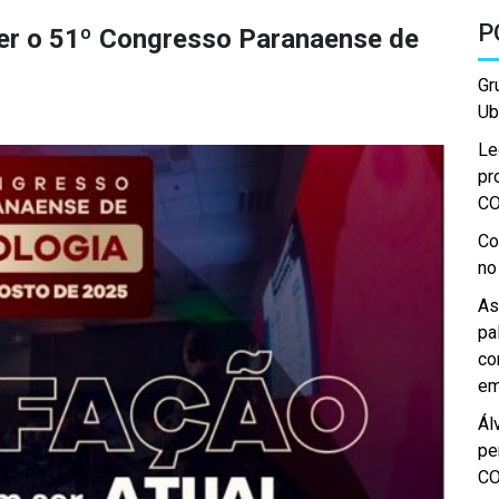
P
ber o 51º Congresso Paranaense de
Gr
Ub
Le
pr
C
Co
no
As
pa
co
em
Ál
pe
C