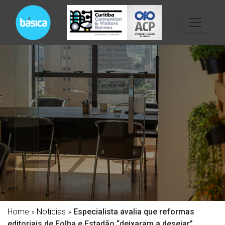
Home
»
Notícias
»
Especialista avalia que reformas
editoriais de Folha e Estadão “deixaram a desejar”