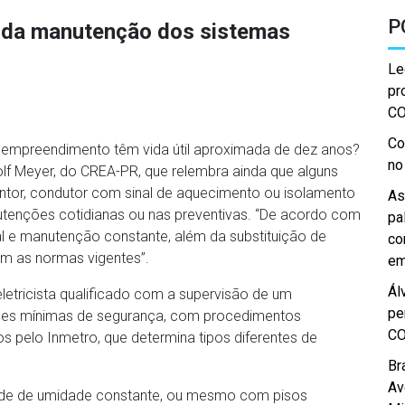
P
 da manutenção dos sistemas
Le
pr
C
Co
m empreendimento têm vida útil aproximada de dez anos?
no
 Rolf Meyer, do CREA-PR, que relembra ainda que alguns
tor, condutor com sinal de aquecimento ou isolamento
As
utenções cotidianas ou nas preventivas. “De acordo com
pa
al e manutenção constante, além da substituição de
co
 as normas vigentes”.
em
Ál
etricista qualificado com a supervisão de um
pe
ições mínimas de segurança, com procedimentos
C
os pelo Inmetro, que determina tipos diferentes de
Br
Av
dade de umidade constante, ou mesmo com pisos