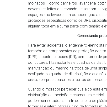
molhados – como banheiros, lavanderia, cozinha
devem ser feitas observando-se as normas vi
espaços são levados em consideração a ques
proteções específicas como os DRs, disposit
alguém toca em alguma parte com tensão elétr
Gerenciando prob
Para evitar acidentes, o engenheiro eletricista
também de componentes de proteção contra cur
(DPS) e contra choques (DR), bem como de pr
condutores, fitas isolantes e quadros de distri
manutenção ou mesmo na troca de uma simples 
desligado no quadro de distribuição e que nã
disso, sempre separar os circuitos de tomadas
Quando o morador perceber que algo está errad
distribuição ou medição e chamar um eletricist
podem ser notados a partir do cheiro de plás
tomadas e interruptores), pino de tomada mui