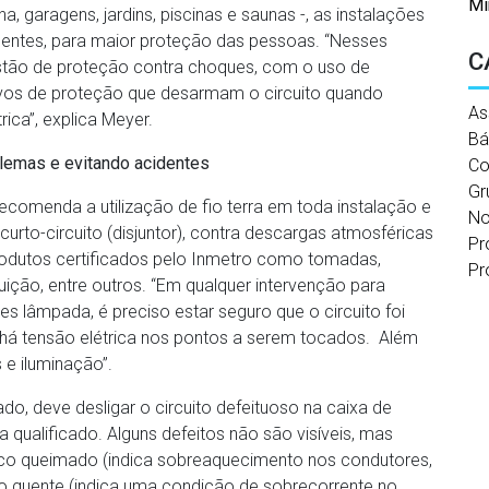
Mi
, garagens, jardins, piscinas e saunas -, as instalações
gentes, para maior proteção das pessoas. “Nesses
C
tão de proteção contra choques, com o uso de
ivos de proteção que desarmam o circuito quando
As
ica”, explica Meyer.
Bá
lemas e evitando acidentes
Co
Gr
 recomenda a utilização de fio terra em toda instalação e
No
to-circuito (disjuntor), contra descargas atmosféricas
Pr
odutos certificados pelo Inmetro como tomadas,
Pr
buição, entre outros. “Em qualquer intervenção para
lâmpada, é preciso estar seguro que o circuito foi
o há tensão elétrica nos pontos a serem tocados. Além
 e iluminação”.
o, deve desligar o circuito defeituoso na caixa de
a qualificado. Alguns defeitos não são visíveis, mas
tico queimado (indica sobreaquecimento nos condutores,
to quente (indica uma condição de sobrecorrente no