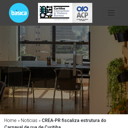
Home
»
Notícias
»
CREA-PR fiscaliza estrutura do
Carnaval de rua de Curitiba