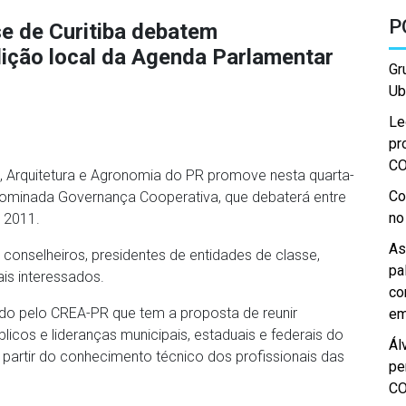
P
e de Curitiba debatem
ição local da Agenda Parlamentar
Gr
Ub
Le
pr
C
 Arquitetura e Agronomia do PR promove nesta quarta-
Co
 denominada Governança Cooperativa, que debaterá entre
no
 2011.
As
onselheiros, presidentes de entidades de classe,
pa
is interessados.
co
o pelo CREA-PR que tem a proposta de reunir
em
blicos e lideranças municipais, estaduais e federais do
Ál
partir do conhecimento técnico dos profissionais das
pe
C