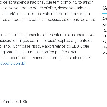
de abrangência nacional, que tem como intuito atingir
C
e, envolver todo o poder público, desde vereadores,
 secretários e ministros. Esta reunião integra a etapa
As
tros ao todo; para partir em seguida às etapas regionais
Bá
Co
des de classe presentes apresentarão suas respectivas
Gr
pais lideranças dos municípios”, explica o gerente da
No
rt Filho. “Com base nisso, elaboraremos os EBDR, que
Pr
ional, ou seja, um diagnóstico prático a ser
Pr
e poderá obter recursos e com qual finalidade”, diz.
debate.com.br
Dr. Zamenhoff, 35