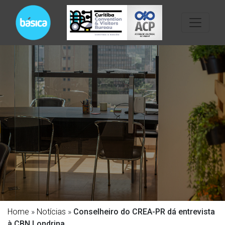
Home
»
Notícias
»
Conselheiro do CREA-PR dá entrevista
à CBN Londrina