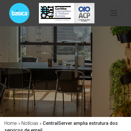
Home
»
Notícias
»
CentralServer amplia estrutura dos
serviços de email