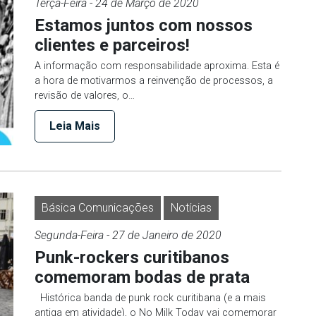
Terça-Feira
- 24 de
Março
de 2020
Estamos juntos com nossos
clientes e parceiros!
A informação com responsabilidade aproxima. Esta é
a hora de motivarmos a reinvenção de processos, a
revisão de valores, o…
Leia Mais
Básica Comunicações
Notícias
Segunda-Feira
- 27 de
Janeiro
de 2020
Punk-rockers curitibanos
comemoram bodas de prata
Histórica banda de punk rock curitibana (e a mais
antiga em atividade), o No Milk Today vai comemorar