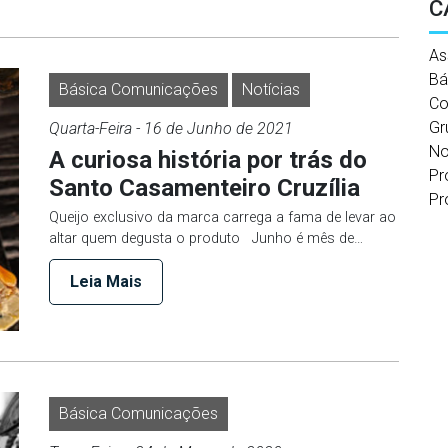
C
As
Bá
Básica Comunicações
Notícias
Co
Gr
Quarta-Feira
- 16 de
Junho
de 2021
No
A curiosa história por trás do
Pr
Santo Casamenteiro Cruzília
Pr
Queijo exclusivo da marca carrega a fama de levar ao
altar quem degusta o produto Junho é mês de…
Leia Mais
Básica Comunicações