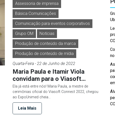
P
Assessoria de imprensa
Básica Comunicações
Gr
Ub
Comunicação para eventos corporativos
Le
Grupo OM
Notícias
pr
C
Produção de conteúdo da marca
Co
Produção de conteúdo de mídia
no
Quarta-Feira
- 22 de
Junho
de 2022
As
Maria Paula e Itamir Viola
pa
co
convidam para o Viasoft…
em
Ela já está entre nós! Maria Paula, a mestre de
Ál
cerimônias oficial do Viasoft Connect 2022, chegou
ao ExpoUnimed cheia…
pe
C
Leia Mais