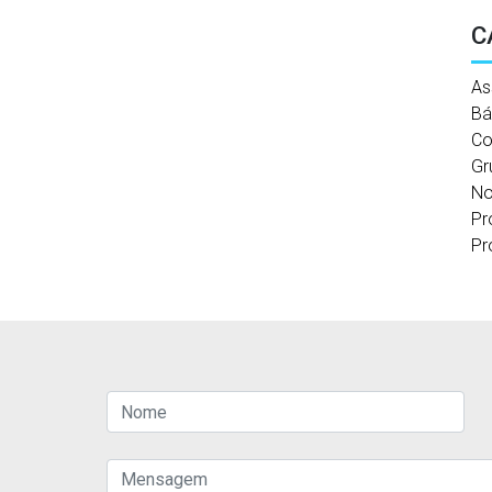
C
As
Bá
Co
Gr
No
Pr
Pr