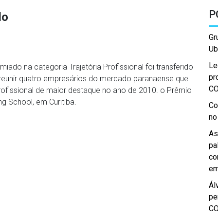
P
do
Gr
Ub
Le
ado na categoria Trajetória Profissional foi transferido
pr
rá reunir quatro empresários do mercado paranaense que
C
profissional de maior destaque no ano de 2010. o Prêmio
ng School, em Curitiba.
Co
no
As
pa
co
em
Ál
pe
C