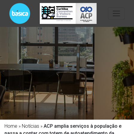
Home
»
Notícias
»
ACP amplia serviços à população e
passa a contar com totem de autoatendimento da