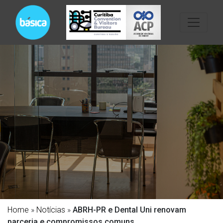
Home
»
Notícias
»
ABRH-PR e Dental Uni renovam
parceria e compromissos comuns