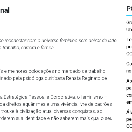
P
nal
Gr
Ub
Le
 se reconectar com o universo feminino sem deixar de lado
pr
trabalho, carreira e família
C
Co
no
uais e melhores colocações no mercado de trabalho
ado pela psicóloga curitibana Renata Reginato de
As
pa
co
ia Estratégica Pessoal e Corporativa, o feminismo –
em
sca direitos equânimes e uma vivência livre de padrões
ouxe à civilização atual diversas conquistas, ao
Ál
derem sua identidade e não saberem mais qual o seu
pe
C