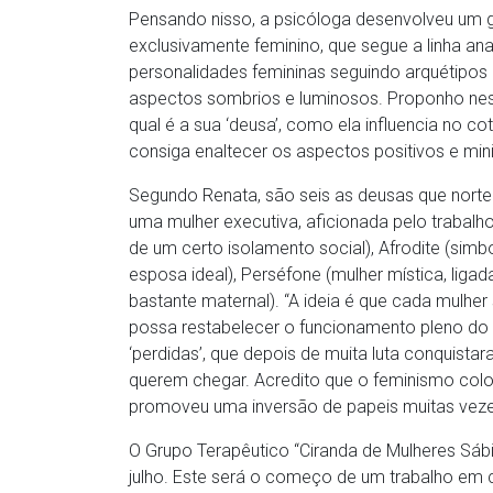
Pensando nisso, a psicóloga desenvolveu um gr
exclusivamente feminino, que segue a linha ana
personalidades femininas seguindo arquétipos
aspectos sombrios e luminosos. Proponho nes
qual é a sua ‘deusa’, como ela influencia no c
consiga enaltecer os aspectos positivos e mini
Segundo Renata, são seis as deusas que norte
uma mulher executiva, aficionada pelo trabalho
de um certo isolamento social), Afrodite (simb
esposa ideal), Perséfone (mulher mística, lig
bastante maternal). “A ideia é que cada mulhe
possa restabelecer o funcionamento pleno do s
‘perdidas’, que depois de muita luta conquis
querem chegar. Acredito que o feminismo co
promoveu uma inversão de papeis muitas veze
O Grupo Terapêutico “Ciranda de Mulheres Sá
julho. Este será o começo de um trabalho em