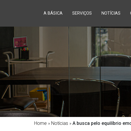
A BÁSICA
SERVIÇOS
NOTÍCIAS
Home
»
Notícias
»
A busca pelo equilíbrio em