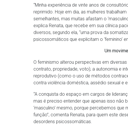
“Minha experiência de vinte anos de consultór
reprimido. Hoje em dia, as mulheres trabalha
semelhantes, mas muitas afastam o ‘masculino
explica Renata, que recebe em sua clínica pa
diversos, segundo ela, “uma prova da somatiza
psicossomáticos que explicitam o ‘feminino’ en
Um movimen
O feminismo alterou perspectivas em diversas ár
contrato, propriedade, voto); a autonomia e int
reprodutivo (como o uso de métodos contracep
contra violência doméstica, assédio sexual e e
“A conquista do espaço em cargos de liderança
mas é preciso entender que apenas isso não ba
‘masculino’ mesmo, porque percebemos que m
função”, comenta Renata, para quem este deseq
desordens psicossomáticas.