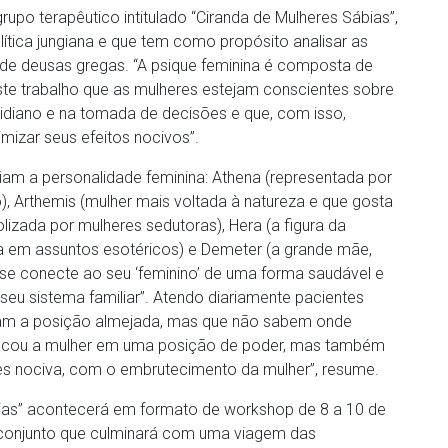
upo terapêutico intitulado “Ciranda de Mulheres Sábias”,
lítica jungiana e que tem como propósito analisar as
 de deusas gregas. “A psique feminina é composta de
te trabalho que as mulheres estejam conscientes sobre
otidiano e na tomada de decisões e que, com isso,
mizar seus efeitos nocivos”.
iam a personalidade feminina: Athena (representada por
), Arthemis (mulher mais voltada à natureza e que gosta
olizada por mulheres sedutoras), Hera (a figura da
ada em assuntos esotéricos) e Demeter (a grande mãe,
r se conecte ao seu ‘feminino’ de uma forma saudável e
eu sistema familiar”. Atendo diariamente pacientes
taram a posição almejada, mas que não sabem onde
locou a mulher em uma posição de poder, mas também
s nociva, com o embrutecimento da mulher”, resume.
bias” acontecerá em formato de workshop de 8 a 10 de
 conjunto que culminará com uma viagem das