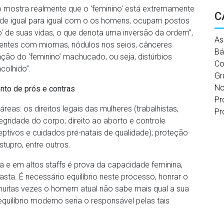
io mostra realmente que o ‘feminino’ está extremamente
C
m de igual para igual com o os homens, ocupam postos
’ de suas vidas, o que denota uma inversão da ordem”,
As
cientes com miomas, nódulos nos seios, cânceres
Bá
ção do ‘feminino’ machucado, ou seja, distúrbios
Co
colhido”.
Gr
No
to de prós e contras
Pr
eas: os direitos legais das mulheres (trabalhistas,
Pr
egridade do corpo; direito ao aborto e controle
tivos e cuidados pré-natais de qualidade); proteção
stupro, entre outros.
 e em altos staffs é prova da capacidade feminina,
sta. É necessário equilíbrio neste processo, honrar o
uitas vezes o homem atual não sabe mais qual a sua
uilíbrio moderno seria o responsável pelas tais