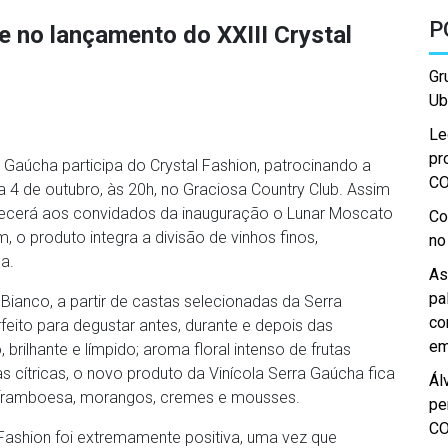
P
e no lançamento do XXIII Crystal
Gr
Ub
Le
pr
 Gaúcha participa do Crystal Fashion, patrocinando a
C
a 4 de outubro, às 20h, no Graciosa Country Club. Assim
erecerá aos convidados da inauguração o Lunar Moscato
Co
 o produto integra a divisão de vinhos finos,
no
a.
As
pa
anco, a partir de castas selecionadas da Serra
co
feito para degustar antes, durante e depois das
em
brilhante e límpido; aroma floral intenso de frutas
cítricas, o novo produto da Vinícola Serra Gaúcha fica
Ál
 framboesa, morangos, cremes e mousses.
pe
C
 Fashion foi extremamente positiva, uma vez que