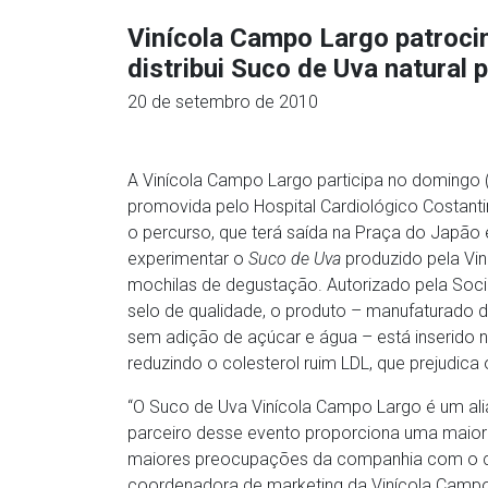
Vinícola Campo Largo patroci
distribui Suco de Uva natural 
20 de setembro de 2010
A Vinícola Campo Largo participa no domingo (
promovida pelo Hospital Cardiológico Costan
o percurso, que terá saída na Praça do Japão
experimentar o
Suco de Uva
produzido pela Vin
mochilas de degustação. Autorizado pela Socie
selo de qualidade, o produto – manufaturado d
sem adição de açúcar e água – está inserido n
reduzindo o colesterol ruim LDL, que prejudica
“O Suco de Uva Vinícola Campo Largo é um a
parceiro desse evento proporciona uma maior 
maiores preocupações da companhia com o cons
coordenadora de marketing da Vinícola Camp