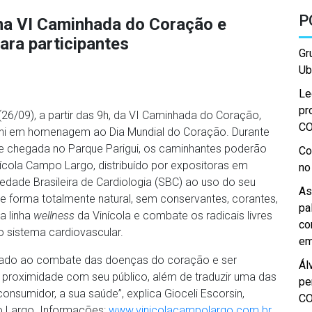
P
na VI Caminhada do Coração e
para participantes
Gr
Ub
Le
pr
26/09), a partir das 9h, da VI Caminhada do Coração,
C
tini em homenagem ao Dia Mundial do Coração. Durante
 e chegada no Parque Parigui, os caminhantes poderão
Co
ícola Campo Largo, distribuído por expositoras em
no
dade Brasileira de Cardiologia (SBC) ao uso do seu
As
e forma totalmente natural, sem conservantes, corantes,
pa
a linha
wellness
da Vinícola e combate os radicais livres
co
 o sistema cardiovascular.
em
liado ao combate das doenças do coração e ser
Ál
proximidade com seu público, além de traduzir uma das
pe
umidor, a sua saúde”, explica Gioceli Escorsin,
C
o Largo. Informações:
www.vinicolacampolargo.com.br