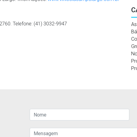
C
2760. Telefone: (41) 3032-9947
As
Bá
Co
Gr
No
Pr
Pr