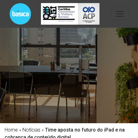
Home
»
Notícias
»
Time aposta no futuro do iPad e na
cobrança de conteúdo digital