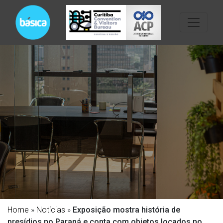
Home
»
Notícias
»
Exposição mostra história de
presídios no Paraná e conta com objetos locados no