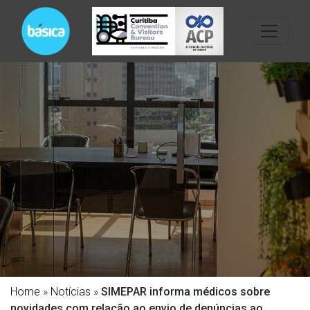
Home
»
Notícias
»
SIMEPAR informa médicos sobre
novidades com relação ao envio de denúncias ao