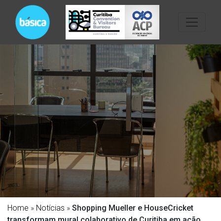
Home
»
Notícias
»
Shopping Mueller e HouseCricket
transformam mural colaborativo de Curitiba em ação