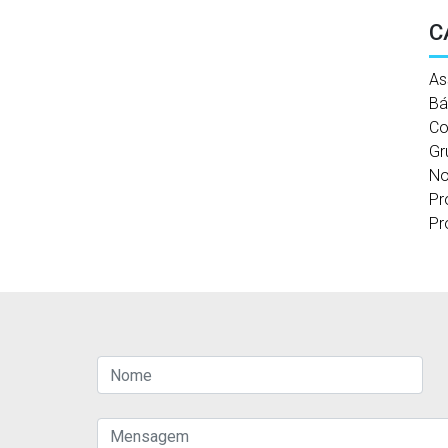
C
As
Bá
Co
Gr
No
Pr
Pr