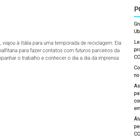
P
Gr
Ub
Le
i, viajou à Itália para uma temporada de reciclagem. Ela
pr
fitana para fazer contatos com futuros parceiros da
C
mpanhar o trabalho e conhecer o dia a dia da imprensa
Co
no
As
pa
co
em
Ál
pe
C