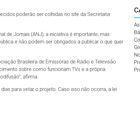
C
cidos poderão ser colhidas no site da Secretaria
As
Bá
l de Jornais (ANJ), a iniciativa é importante, mas
Co
pública e não podem ser obrigados a publicar o que quer
Gr
No
ociação Brasileira de Emissoras de Rádio e Televisão
Pr
ecimento sobre como funcionam TVs e a própria
Pr
odifusão”, afirma.
as para vetar o projeto. Caso isso não ocorra, a lei