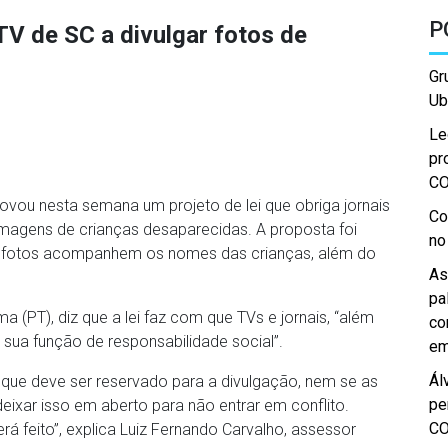
P
 TV de SC a divulgar fotos de
Gr
Ub
Le
pr
C
rovou nesta semana um projeto de lei que obriga jornais
Co
 imagens de crianças desaparecidas. A proposta foi
no
s fotos acompanhem os nomes das crianças, além do
As
pa
a (PT), diz que a lei faz com que TVs e jornais, “além
co
ua função de responsabilidade social”.
em
Ál
 que deve ser reservado para a divulgação, nem se as
pe
eixar isso em aberto para não entrar em conflito.
C
 feito”, explica Luiz Fernando Carvalho, assessor