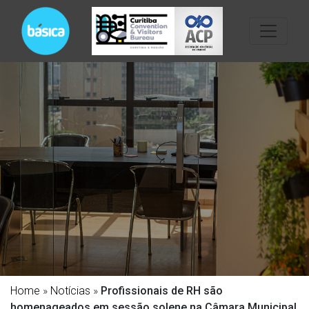
Home
»
Notícias
»
Profissionais de RH são
homenageados em sessão solene na Câmara Municipal