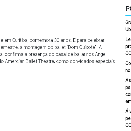
P
Gr
Ub
Le
ede em Curitiba, comemora 30 anos. E para celebrar
pr
semestre, a montagem do ballet “Dom Quixote”. A
C
ia, confirma a presença do casal de bailarinos Angel
s do Amercian Ballet Theatre, como convidados especiais
Co
no
As
pa
co
em
Ál
pe
C