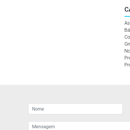
C
As
Bá
Co
Gr
No
Pr
Pr