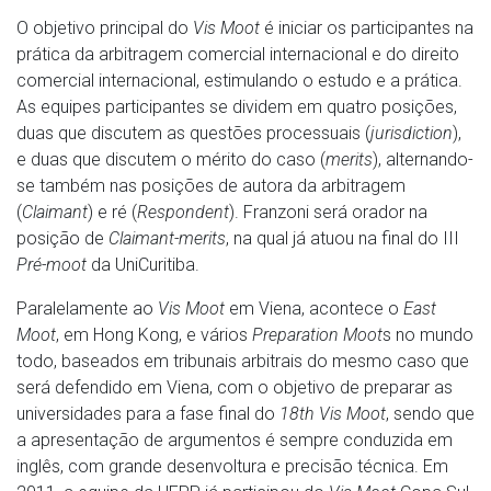
O objetivo principal do
Vis Moot
é iniciar os participantes na
prática da arbitragem comercial internacional e do direito
comercial internacional, estimulando o estudo e a prática.
As equipes participantes se dividem em quatro posições,
duas que discutem as questões processuais (
jurisdiction
),
e duas que discutem o mérito do caso (
merits
), alternando-
se também nas posições de autora da arbitragem
(
Claimant
) e ré (
Respondent
). Franzoni será orador na
posição de
Claimant-merits
, na qual já atuou na final do III
Pré-moot
da UniCuritiba.
Paralelamente ao
Vis Moot
em Viena, acontece o
East
Moot
, em Hong Kong, e vários
Preparation Moot
s no mundo
todo, baseados em tribunais arbitrais do mesmo caso que
será defendido em Viena, com o objetivo de preparar as
universidades para a fase final do
18th
Vis Moot
, sendo que
a apresentação de argumentos é sempre conduzida em
inglês, com grande desenvoltura e precisão técnica. Em