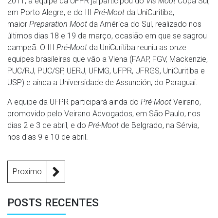
2011, a equipe da UFPR já participou do
Vis Moot
Copa Sul,
em Porto Alegre, e do III
Pré-Moot
da UniCuritiba,
maior
Preparation Moot
da América do Sul, realizado nos
últimos dias 18 e 19 de março, ocasião em que se sagrou
campeã. O III
Pré-Moot
da UniCuritiba reuniu as onze
equipes brasileiras que vão a Viena (FAAP, FGV, Mackenzie,
PUC/RJ, PUC/SP, UERJ, UFMG, UFPR, UFRGS, UniCuritiba e
USP) e ainda a Universidade de Assunción, do Paraguai.
A equipe da UFPR participará ainda do
Pré-Moot
Veirano,
promovido pelo Veirano Advogados, em São Paulo, nos
dias 2 e 3 de abril, e do
Pré-Moot
de Belgrado, na Sérvia,
nos dias 9 e 10 de abril.
Proximo
POSTS RECENTES