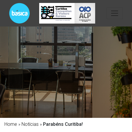
Home
»
Notícias
»
Parabéns Curitiba!