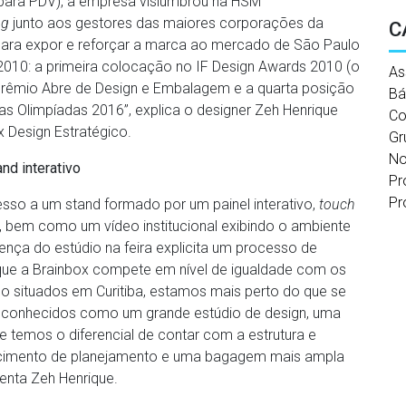
ara PDV), a empresa vislumbrou na HSM
ng
junto aos gestores das maiores corporações da
C
ara expor e reforçar a marca ao mercado de São Paulo
 2010: a primeira colocação no IF Design Awards 2010 (o
As
o Prêmio Abre de Design e Embalagem e a quarta posição
Bá
as Olimpíadas 2016”, explica o designer Zeh Henrique
Co
x Design Estratégico.
Gr
No
nd interativo
Pr
Pr
sso a um stand formado por um painel interativo,
touch
i”, bem como um vídeo institucional exibindo o ambiente
sença do estúdio na feira explicita um processo de
que a Brainbox compete em nível de igualdade com os
 situados em Curitiba, estamos mais perto do que se
econhecidos como um grande estúdio de design, uma
 temos o diferencial de contar com a estrutura e
ecimento de planejamento e uma bagagem mais ampla
enta Zeh Henrique.