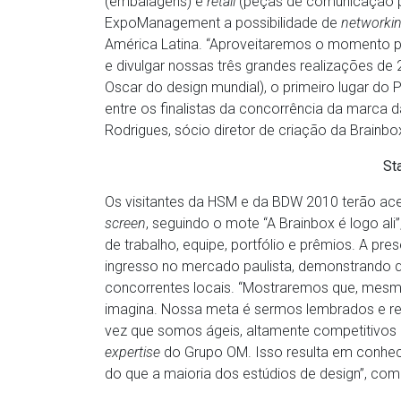
(embalagens) e
retail
(peças de comunicação p
ExpoManagement a possibilidade de
networki
América Latina. “Aproveitaremos o momento p
e divulgar nossas três grandes realizações de
Oscar do design mundial), o primeiro lugar d
entre os finalistas da concorrência da marca d
Rodrigues, sócio diretor de criação da Brainbo
Sta
Os visitantes da HSM e da BDW 2010 terão ace
screen
, seguindo o mote “A Brainbox é logo al
de trabalho, equipe, portfólio e prêmios. A pre
ingresso no mercado paulista, demonstrando 
concorrentes locais. “Mostraremos que, mesmo
imagina. Nossa meta é sermos lembrados e r
vez que somos ágeis, altamente competitivos e
expertise
do Grupo OM. Isso resulta em conh
do que a maioria dos estúdios de design”, com