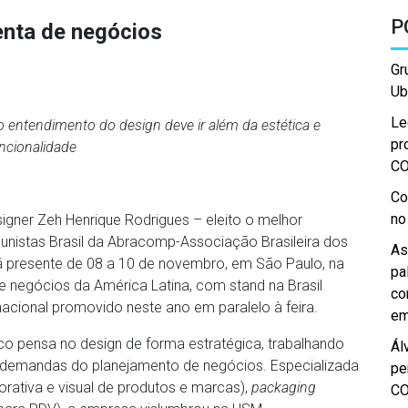
P
enta de negócios
Gr
Ub
Le
 o entendimento do design
deve ir além da estética e
pr
ncionalidade
C
Co
no
esigner Zeh Henrique Rodrigues – eleito o melhor
unistas Brasil da Abracomp-Associação Brasileira dos
As
á presente de 08 a 10 de novembro, em São Paulo, na
pa
 negócios da América Latina, com stand na Brasil
co
nacional promovido neste ano em paralelo à feira.
em
co pensa no design de forma estratégica, trabalhando
Ál
 demandas do planejamento de negócios. Especializada
pe
rativa e visual de produtos e marcas),
packaging
C