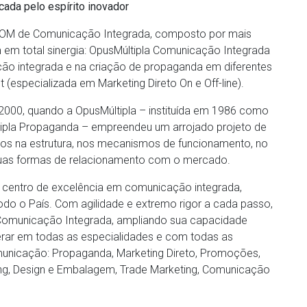
cada pelo espírito inovador
po OM de Comunicação Integrada, composto por mais
em total sinergia: OpusMúltipla Comunicação Integrada
ão integrada e na criação de propaganda em diferentes
t (especializada em Marketing Direto On e Off-line).
 2000, quando a OpusMúltipla – instituída em 1986 como
tipla Propaganda – empreendeu um arrojado projeto de
xos na estrutura, nos mecanismos de funcionamento, no
as suas formas de relacionamento com o mercado.
m centro de excelência em comunicação integrada,
todo o País. Com agilidade e extremo rigor a cada passo,
Comunicação Integrada, ampliando sua capacidade
perar em todas as especialidades e com todas as
unicação: Propaganda, Marketing Direto, Promoções,
ing, Design e Embalagem, Trade Marketing, Comunicação