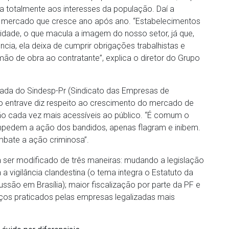
a totalmente aos interesses da população. Daí a
 mercado que cresce ano após ano. “Estabelecimentos
idade, o que macula a imagem do nosso setor, já que,
cia, ela deixa de cumprir obrigações trabalhistas e
mão de obra ao contratante”, explica o diretor do Grupo
mada do Sindesp-Pr (Sindicato das Empresas de
o entrave diz respeito ao crescimento do mercado de
ão cada vez mais acessíveis ao público. “É comum o
mpedem a ação dos bandidos, apenas flagram e inibem.
combate a ação criminosa”.
 ser modificado de três maneiras: mudando a legislação
 vigilância clandestina (o tema integra o Estatuto da
ussão em Brasília); maior fiscalização por parte da PF e
reços praticados pelas empresas legalizadas mais