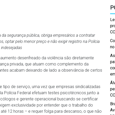
P
Le
pr
C
 da segurança pública, obriga empresários a contratar
Co
, optar pelo menor preço e não exigir registro na Polícia
no
s indesejadas
As
 aumento desenfreado da violência são diretamente
pa
urança privada, que atuam como complemento da
co
tantes acabam deixando de lado a observância de certos
em
.
Ál
te tipo de serviço, uma vez que empresas sindicalizadas
pe
Polícia Federal efetuam testes psicotécnicos junto a
C
icólogos e gerente operacional buscando se certificar
Br
xigem exclusividade por entender que o trabalho do
Av
e até 12 horas – e requer folga para descanso, o que não