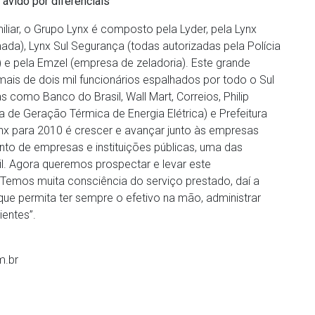
ávido por diferenciais
liar, o Grupo Lynx é composto pela Lyder, pela Lynx
mada), Lynx Sul Segurança (todas autorizadas pela Polícia
) e pela Emzel (empresa de zeladoria). Este grande
ais de dois mil funcionários espalhados por todo o Sul
s como Banco do Brasil, Wall Mart, Correios, Philip
 de Geração Térmica de Energia Elétrica) e Prefeitura
ynx para 2010 é crescer e avançar junto às empresas
to de empresas e instituições públicas, uma das
. Agora queremos prospectar e levar este
 “Temos muita consciência do serviço prestado, daí a
que permita ter sempre o efetivo na mão, administrar
ientes”.
m.br