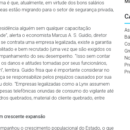
Mi
ma é que, atualmente, em virtude dos bons salários
áreas estão migrando para o setor de segurança privada,
C
 residência alguém sem qualquer capacitação
As
e”, alerta o economista Marcus A. S. Guidio, diretor
Bá
se contrata uma empresa legalizada, existe a garantia
Co
bilitado e bem recrutado (uma vez que são exigidos os
Gr
companhamento do seu desempenho. “Isso sem contar
No
 os danos e atitudes tomadas por seus funcionários,
Pr
”, lembra. Guidio frisa que é importante considerar no
Pr
a se responsabilize pelos prejuízos causados por sua
ou dolo. “Empresas legalizadas como a Lynx assumem
pesas telefônicas oriundas de consumo do vigilante até
dros quebrados, material do cliente quebrado, entre
m crescente expansão
acompanhou o crescimento populacional do Estado, o que