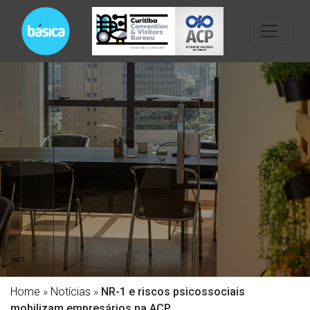
Home
»
Notícias
»
NR-1 e riscos psicossociais
mobilizam empresários na ACP