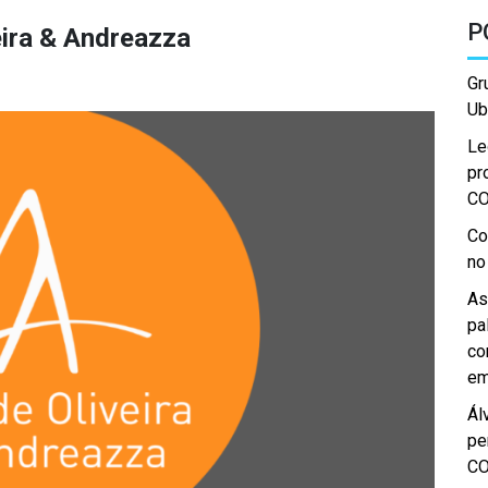
P
eira & Andreazza
Gr
Ub
Le
pr
C
Co
no
As
pa
co
em
Ál
pe
C