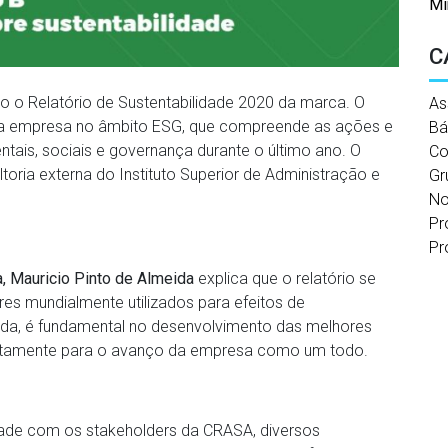
Mi
C
io o Relatório de Sustentabilidade 2020 da marca. O
As
da empresa no âmbito ESG, que compreende as ações e
Bá
tais, sociais e governança durante o último ano. O
Co
oria externa do Instituto Superior de Administração e
Gr
No
Pr
Pr
,
Mauricio Pinto de Almeida
explica que o relatório se
es mundialmente utilizados para efeitos de
ida, é fundamental no desenvolvimento das melhores
iretamente para o avanço da empresa como um todo.
idade com os stakeholders da CRASA, diversos