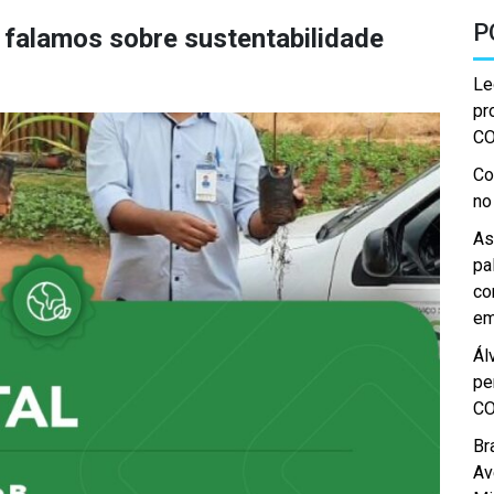
P
 falamos sobre sustentabilidade
Le
pr
C
Co
no
As
pa
co
em
Ál
pe
C
Br
Av