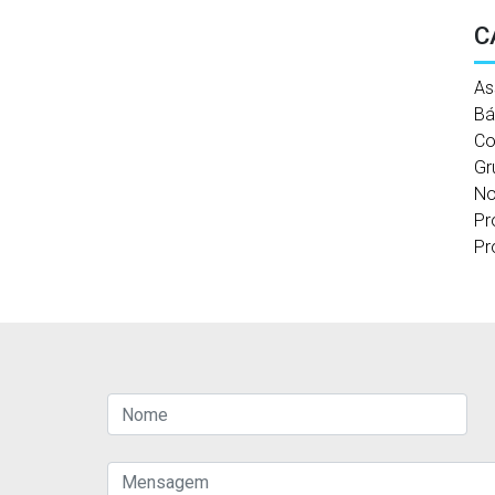
C
As
Bá
Co
Gr
No
Pr
Pr