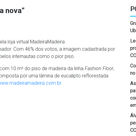
P
sa nova”
Gr
Ub
Le
ela loja virtual MadeiraMadeira
pr
nhador. Com 46% dos votos, a imagem cadastrada por
C
a pelos internautas como o pior piso.
Co
 com 10 m² do piso de madeira da linha
Fashion Floor
,
no
omposta por uma lâmina de eucalipto reflorestada
www.madeiramadeira.com.br
As
pa
co
em
Ál
pe
C